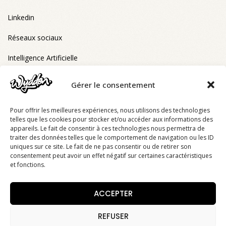
Linkedin
Réseaux sociaux
Intelligence Artificielle
Gérer le consentement
FORMATIONS ELIGIBLES CPF
Pour offrir les meilleures expériences, nous utilisons des technologies
RS6993 - Stratégie digitale
telles que les cookies pour stocker et/ou accéder aux informations des
appareils. Le fait de consentir à ces technologies nous permettra de
RS6993 - Bootcamp stratégie digitale
traiter des données telles que le comportement de navigation ou les ID
uniques sur ce site. Le fait de ne pas consentir ou de retirer son
RS6993 - Stratégie digitale e-learning
consentement peut avoir un effet négatif sur certaines caractéristiques
et fonctions.
RS6993 - Réseaux sociaux
ACCEPTER
RS6776 - Bootcamp IA
REFUSER
Tous droits réservés © Wydden