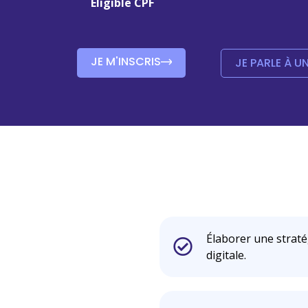
Eligible CPF
JE M'INSCRIS
JE PARLE À U
Élaborer une strat
digitale.