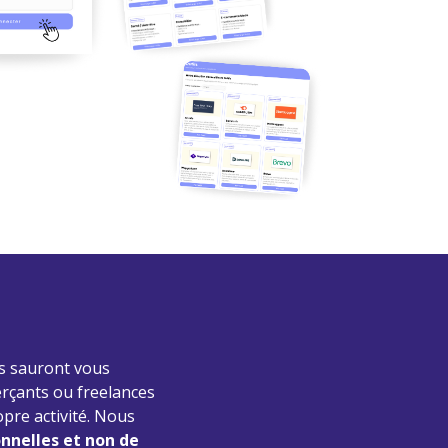
s sauront vous
rçants ou freelances
opre activité. Nous
nnelles et non de