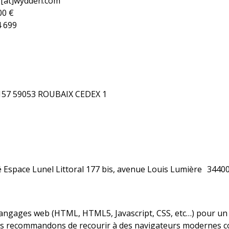
lo[at]wydden.com
00 €
 699
0157 59053 ROUBAIX CEDEX 1
ité Espace Lunel Littoral 177 bis, avenue Louis Lumière 3440
angages web (HTML, HTML5, Javascript, CSS, etc…) pour un me
s recommandons de recourir à des navigateurs modernes co