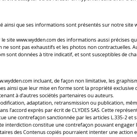
été ainsi que ses informations sont présentés sur notre si
r le site www.wydden.com des informations aussi précises qu
 ne sont pas exhaustifs et les photos non contractuelles. Au
m sont données à titre indicatif, et sont susceptibles de ch
.wydden.com incluant, de façon non limitative, les graphism
nes ainsi que leur mise en forme sont la propriété exclusive d
nant à d’autres sociétés partenaires ou auteurs.
odification, adaptation, retransmission ou publication, même 
sans l’accord exprès par écrit de CLYDES SAS. Cette représe
tue une contrefaçon sanctionnée par les articles L.335-2 et 
tte interdiction constitue une contrefaçon pouvant engager l
étaires des Contenus copiés pourraient intenter une action e