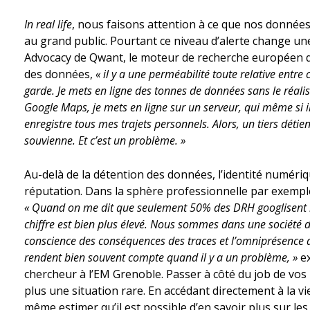
In real life
, nous faisons attention à ce que nos données
au grand public. Pourtant ce niveau d’alerte change une
Advocacy de Qwant, le moteur de recherche européen q
des données,
« il y a une perméabilité toute relative entre 
garde. Je mets en ligne des tonnes de données sans le réa
Google Maps, je mets en ligne sur un serveur, qui même si il
enregistre tous mes trajets personnels. Alors, un tiers dé
souvienne. Et c’est un problème. »
Au-delà de la détention des données, l’identité numériq
réputation. Dans la sphère professionnelle par exemple
« Quand on me dit que seulement 50% des DRH googlisent le
chiffre est bien plus élevé. Nous sommes dans une société d
conscience des conséquences des traces et l’omniprésence de 
rendent bien souvent compte quand il y a un problème, »
ex
chercheur à l’EM Grenoble. Passer à côté du job de vo
plus une situation rare. En accédant directement à la 
même estimer qu’il est possible d’en savoir plus sur les