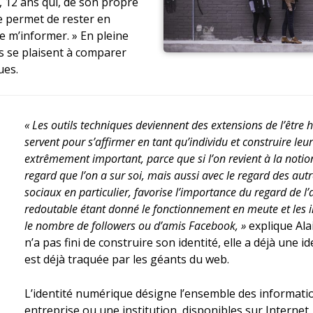
, 12 ans qui, de son propre
me permet de rester en
e m’informer. » En pleine
es se plaisent à comparer
ues.
« Les outils techniques deviennent des extensions de l’être 
servent pour s’affirmer en tant qu’individu et construire leur 
extrêmement important, parce que si l’on revient à la notion d
regard que l’on a sur soi, mais aussi avec le regard des aut
sociaux en particulier, favorise l’importance du regard de l’a
redoutable étant donné le fonctionnement en meute et les 
le nombre de followers ou d’amis Facebook, »
explique Alai
n’a pas fini de construire son identité, elle a déjà une 
est déjà traquée par les géants du web.
L’identité numérique désigne l’ensemble des informat
entreprise ou une institution, disponibles sur Internet. 