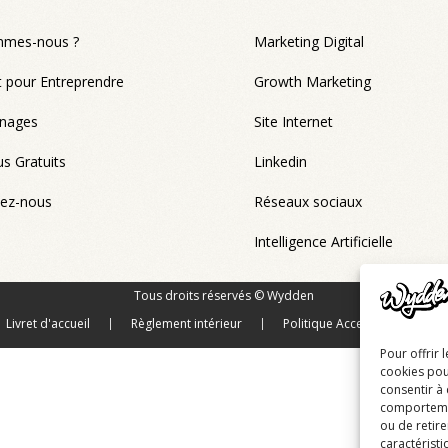
mmes-nous ?
Marketing Digital
 pour Entreprendre
Growth Marketing
nages
Site Internet
s Gratuits
Linkedin
tez-nous
Réseaux sociaux
Intelligence Artificielle
Tous droits réservés © Wydden
Livret d'accueil
Règlement intérieur
Politique Accessibilité & Con
Pour offrir 
cookies pou
consentir à
comportement
ou de retire
caractéristi