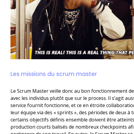
Les missions du scrum master
Le Scrum Master veille donc au bon fonctionnement de l
avec les individus plutôt que sur le process. Il s’agit aus
service fournit fonctionne, et ce en étroite collaboration
leur équipe via des « sprints », des périodes de deux à
certains objectifs définis ensemble doivent être atteints
production courts balisés de nombreux checkpoints afi
pertinence de son travail. En outre, le Scrum Master se 